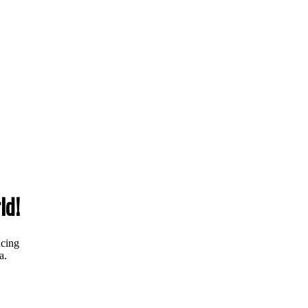
ld!
icing
a.