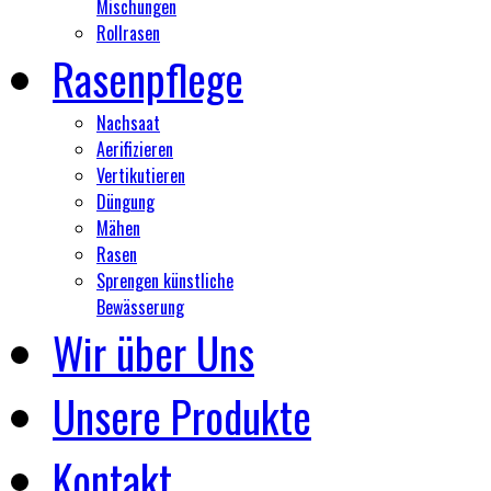
Mischungen
Rollrasen
Rasenpflege
Nachsaat
Aerifizieren
Vertikutieren
Düngung
Mähen
Rasen
Sprengen künstliche
Bewässerung
Wir über Uns
Unsere Produkte
Kontakt